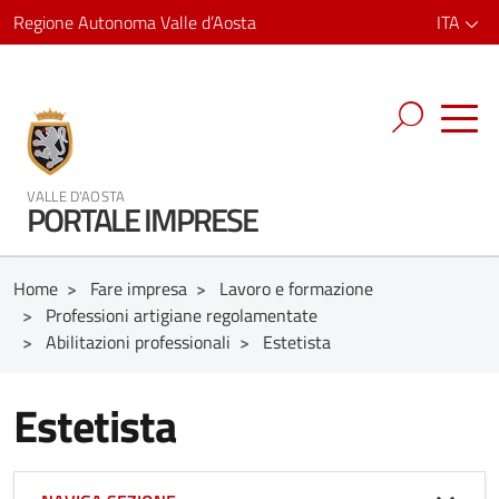
Regione Autonoma Valle d’Aosta
ITA
VALLE D'AOSTA
PORTALE IMPRESE
Home
>
Fare impresa
>
Lavoro e formazione
>
Professioni artigiane regolamentate
>
Abilitazioni professionali
>
Estetista
Estetista