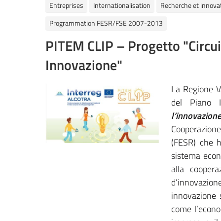
Entreprises
Internationalisation
Recherche et innova
Programmation FESR/FSE 2007-2013
PITEM CLIP – Progetto "Circui
Innovazione"
La Regione Va
del Piano I
l’innovazion
Cooperazione
(FESR)
che h
sistema econo
alla coopera
d’innovazion
innovazione s
come l’econom