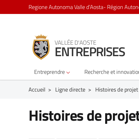
Regione Autonoma Valle d’Aosta
- Région Auton
VALLÉE D'AOSTE
ENTREPRISES
Entreprendre
Recherche et innovati
Accueil
>
Ligne directe
>
Histoires de projet
Histoires de proje