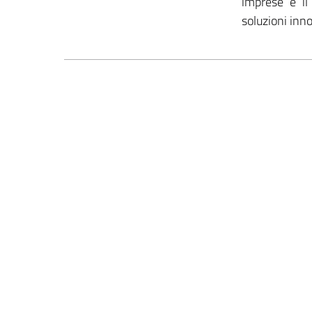
imprese e il
soluzioni inno