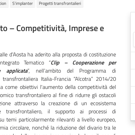
tion
S'implanter
Progetti transfrontalieri
to – Competitività, Imprese e
lle d’Aosta ha aderito alla proposta di costituzione
ntegrato Tematico “
Clip – Cooperazione per
e applicata
”, nell’ambito del Programma di
 transfrontaliera Italia-Francia “Alcotra” 2014/20
a come obiettivi l'aumento della competitività del
mico transfrontaliero al fine di ridurre gli ostacoli
zione attraverso la creazione di un ecosistema
e transfrontaliero, il supporto ai processi di
u temi particolarmente rilevanti a livello europeo,
ia circolare, nonché la riduzione del divario tra le