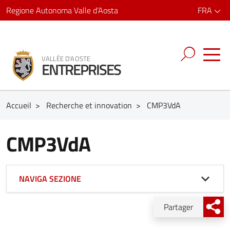
Regione Autonoma Valle d’Aosta
FRA
VALLÉE D'AOSTE
ENTREPRISES
Accueil
>
Recherche et innovation
>
CMP3VdA
CMP3VdA
NAVIGA SEZIONE
Partager